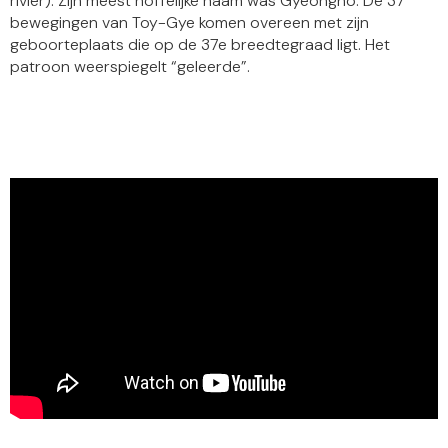
rivier). Zijn meest hoffelijke naam was Gyeongho. De 37
bewegingen van Toy-Gye komen overeen met zijn
geboorteplaats die op de 37e breedtegraad ligt. Het
patroon weerspiegelt “geleerde”.