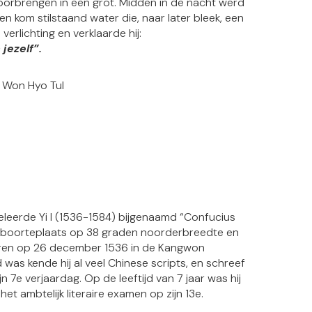
oorbrengen in een grot. Midden in de nacht werd
n kom stilstaand water die, naar later bleek, een
verlichting en verklaarde hij:
 jezelf”.
 Won Hyo Tul
eleerde Yi I (1536-1584) bijgenaamd “Confucius
geboorteplaats op 38 graden noorderbreedte en
oren op 26 december 1536 in de Kangwon
 was kende hij al veel Chinese scripts, en schreef
 7e verjaardag. Op de leeftijd van 7 jaar was hij
et ambtelijk literaire examen op zijn 13e.