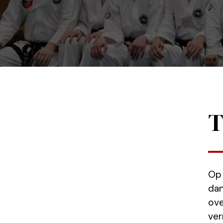
T
Op 
dan
ove
ver