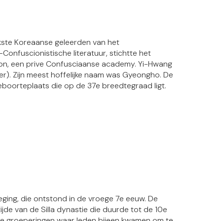
jkste Koreaanse geleerden van het
Confuscionistische literatuur, stichtte het
won, een prive Confusciaanse academy. Yi-Hwang
r). Zijn meest hoffelijke naam was Gyeongho. De
oorteplaats die op de 37e breedtegraad ligt.
ng, die ontstond in de vroege 7e eeuw. De
de van de Silla dynastie die duurde tot de 10e
ale groeperingen waar leden bijeen kwamen om te