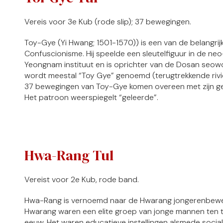
Vereis voor 3e Kub (rode slip); 37 bewegingen.
Toy-Gye (Yi Hwang; 1501-1570)) is een van de belangri
Confuscionisme. Hij speelde een sleutelfiguur in de neo-
Yeongnam instituut en is oprichter van de Dosan seo
wordt meestal “Toy Gye” genoemd (terugtrekkende rivie
37 bewegingen van Toy-Gye komen overeen met zijn geb
Het patroon weerspiegelt “geleerde”.
Hwa-Rang Tul
Vereist voor 2e Kub, rode band.
Hwa-Rang is vernoemd naar de Hwarang jongerenbewegi
Hwarang waren een elite groep van jonge mannen ten tij
eeuw. Het waren educatieve instellingen alsmede soci