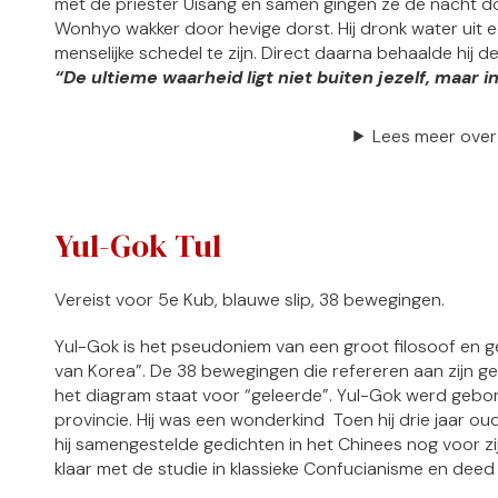
met de priester Uisang en samen gingen ze de nacht d
Wonhyo wakker door hevige dorst. Hij dronk water uit ee
menselijke schedel te zijn. Direct daarna behaalde hij de 
“De ultieme waarheid ligt niet buiten jezelf, maar in
Lees meer over
Yul-Gok Tul
Vereist voor 5e Kub, blauwe slip, 38 bewegingen.
Yul-Gok is het pseudoniem van een groot filosoof en g
van Korea”. De 38 bewegingen die refereren aan zijn 
het diagram staat voor “geleerde”. Yul-Gok werd geb
provincie. Hij was een wonderkind Toen hij drie jaar oud
hij samengestelde gedichten in het Chinees nog voor zijn
klaar met de studie in klassieke Confucianisme en deed h